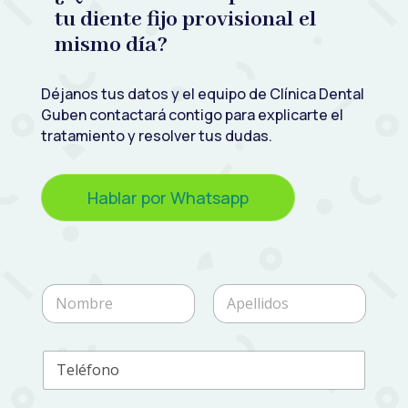
tu diente fijo provisional el
mismo día?
Déjanos tus datos y el equipo de Clínica Dental
Guben contactará contigo para explicarte el
tratamiento y resolver tus dudas.
Hablar por Whatsapp
N
o
m
Nombre
Apellidos
b
T
r
e
e
l
*