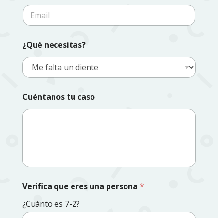
é
C
f
o
o
r
n
r
o
¿Qué necesitas?
e
*
o
e
l
e
c
Cuéntanos tu caso
t
r
ó
n
i
c
o
*
Verifica que eres una persona
*
¿Cuánto es 7-2?