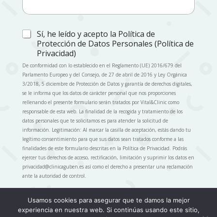
d
C
Sí, he leído y acepto la Política de
e
a
Protección de Datos Personales (Política de
q
s
Privacidad)
u
i
e
De conformidad con lo establecido en el Reglamento (UE) 2016/679 del
l
n
Parlamento Europeo y del Consejo, de 27 de abril de 2016 y Ley Orgánica
l
e
3/2018, 5 diciembre de Protección de Datos y garantía de derechos digitales,
a
c
se le informa que los datos de carácter personal que nos proporciones
s
e
rellenando el presente formulario serán tratados por Vital&Clinic como
d
s
responsable de esta web. La finalidad de la recogida y tratamiento de los
e
i
datos personales que te solicitamos es para atender la solicitud de
v
t
información. Legitimación: Al marcar la casilla de aceptación, estás dando tu
e
a
legítimo consentimiento para que sus datos sean tratados conforme a las
r
s
finalidades de este formulario descritas en la Política de Privacidad. Podrás
i
?
ejercer tus derechos de acceso, rectificación, limitación y suprimir los datos en
f
privacidad@clinicaguben.es así como el derecho a presentar una reclamación
i
ante la autoridad de control.
c
a
c
Usamos cookies para asegurar que te damos la mejor
Enviar
i
experiencia en nuestra web. Si continúas usando este sitio,
1
ó